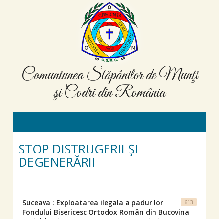
Comuniunea Stăpânilor de Munţi
şi Codri din România
STOP DISTRUGERII ŞI
DEGENERĂRII
Suceava : Exploatarea ilegala a padurilor
613
Fondului Bisericesc Ortodox Român din Bucovina