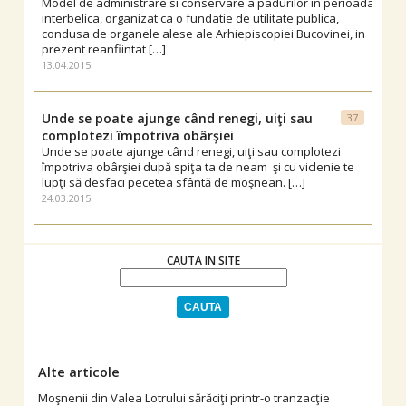
Model de administrare si conservare a padurilor in perioada
interbelica, organizat ca o fundatie de utilitate publica,
condusa de organele alese ale Arhiepiscopiei Bucovinei, in
prezent reanfiintat […]
13.04.2015
Unde se poate ajunge când renegi, uiţi sau
37
complotezi împotriva obârşiei
Unde se poate ajunge când renegi, uiţi sau complotezi
împotriva obârşiei după spiţa ta de neam şi cu viclenie te
lupţi să desfaci pecetea sfântă de moşnean. […]
24.03.2015
CAUTA IN SITE
Alte articole
Moşnenii din Valea Lotrului sărăciţi printr-o tranzacţie