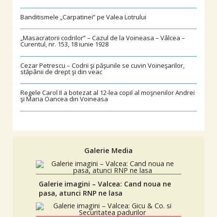
Banditismele „Carpatinei” pe Valea Lotrului
„Masacratorii codrilor” – Cazul de la Voineasa – Vâlcea –
Curentul, nr. 153, 18 iunie 1928
Cezar Petrescu – Codrii şi păşunile se cuvin Voineşarilor,
stăpânii de drept şi din veac
Regele Carol II a botezat al 12-lea copil al moşnenilor Andrei
şi Maria Oancea din Voineasa
Galerie Media
Galerie imagini – Valcea: Cand noua ne
pasa, atunci RNP ne lasa