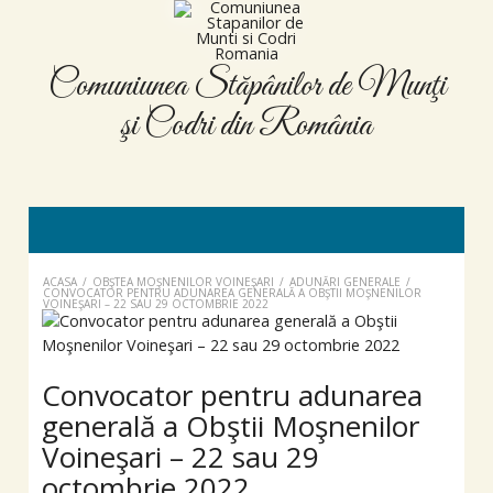
Comuniunea Stăpânilor de Munţi
şi Codri din România
ACASA
/
OBŞTEA MOŞNENILOR VOINEŞARI
/
ADUNĂRI GENERALE
/
CONVOCATOR PENTRU ADUNAREA GENERALĂ A OBŞTII MOŞNENILOR
VOINEŞARI – 22 SAU 29 OCTOMBRIE 2022
Convocator pentru adunarea
generală a Obştii Moşnenilor
Voineşari – 22 sau 29
octombrie 2022