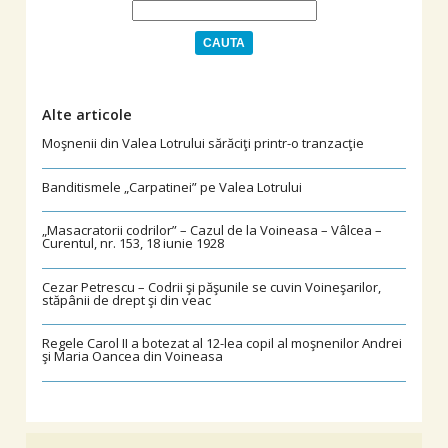
Alte articole
Moşnenii din Valea Lotrului sărăciţi printr-o tranzacţie
Banditismele „Carpatinei” pe Valea Lotrului
„Masacratorii codrilor” – Cazul de la Voineasa – Vâlcea –
Curentul, nr. 153, 18 iunie 1928
Cezar Petrescu – Codrii şi păşunile se cuvin Voineşarilor,
stăpânii de drept şi din veac
Regele Carol II a botezat al 12-lea copil al moşnenilor Andrei
şi Maria Oancea din Voineasa