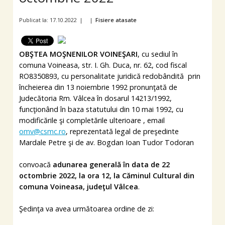
Publicat la: 17.10.2022
|
|
Fisiere atasate
OBŞTEA MOŞNENILOR VOINEŞARI
, cu sediul în
comuna Voineasa, str. I. Gh. Duca, nr. 62, cod fiscal
RO8350893, cu personalitate juridică redobândită prin
încheierea din 13 noiembrie 1992 pronunţată de
Judecătoria Rm. Vâlcea în dosarul 14213/1992,
funcţionând în baza statutului din 10 mai 1992, cu
modificările şi completările ulterioare , email
omv@csmc.ro
, reprezentată legal de preşedinte
Mardale Petre şi de av. Bogdan Ioan Tudor Todoran
convoacă
adunarea generală în data de 22
octombrie 2022, la ora 12, la Căminul Cultural din
comuna Voineasa, judeţul Vâlcea
.
Şedinţa va avea următoarea ordine de zi: