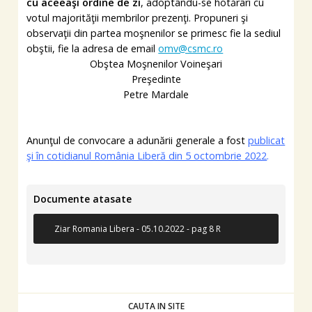
cu aceeaşi ordine de zi
, adoptându-se hotărâri cu
votul majorităţii membrilor prezenţi. Propuneri şi
observaţii din partea moşnenilor se primesc fie la sediul
obştii, fie la adresa de email
omv@csmc.ro
Obştea Moşnenilor Voineşari
Preşedinte
Petre Mardale
Anunţul de convocare a adunării generale a fost
publicat
şi în cotidianul România Liberă din 5 octombrie 2022
.
Documente atasate
Ziar Romania Libera - 05.10.2022 - pag 8 R
CAUTA IN SITE